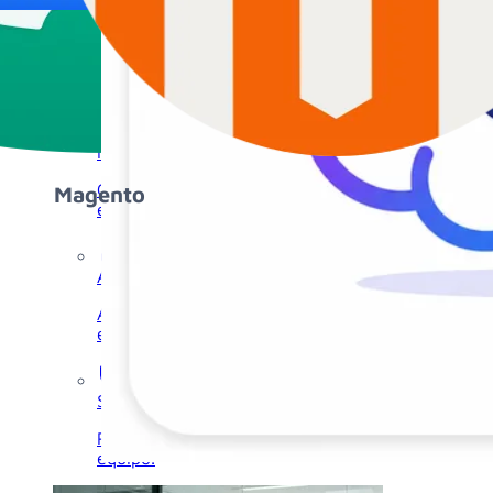
Automatizaciones
Ahorra tiempo con flujos, reglas y tareas
automáticas.
Informes y paneles
IA
Cuadros de mando, KPIs y control del negocio
en tiempo real.
App móvil / Movilidad
Accede al CRM desde cualquier lugar, con tu
equipo en movimiento.
Seguridad y permisos
Roles, accesos y control para cada usuario y
equipo.