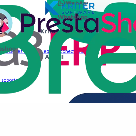
WhatsApp
r
restashop
talaciones y con tu equipo conectado.
 soporte.
s.