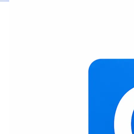
Ahorra tiempo con flujos, reglas y tareas automát
Informes y paneles
Cuadros de mando, KPIs y control del negocio en 
App móvil / Movilidad
Accede al CRM desde cualquier lugar, con tu eq
Seguridad y permisos
Roles, accesos y control para cada usuario y equ