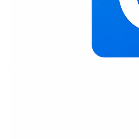
Impulsa tu negocio con OpenCRM
Automatiza el seguimiento, organiza tu pipeline y mej
Agenda una demo online y te lo mostramos en directo
Solicitar demo
Soluciones
Por equipo
Vacaciones
Ventas
Recurso
Pipeline, oportunidades y cierre de ventas.
Marketing
Campañas, leads y automatizaciones.