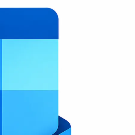
Acrelia News
Aircall