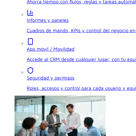
Ahorra tiempo con flujos, reglas y tareas automát
Informes y paneles
Cuadros de mando, KPIs y control del negocio en 
App móvil / Movilidad
Accede al CRM desde cualquier lugar, con tu eq
Seguridad y permisos
Roles, accesos y control para cada usuario y equ