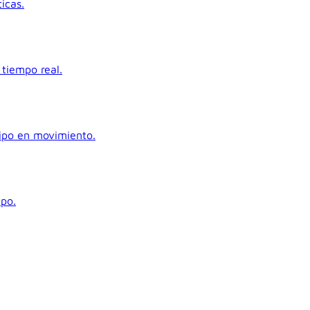
icas.
tiempo real.
uipo en movimiento.
ipo.