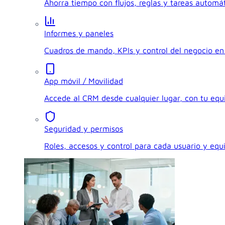
Ahorra tiempo con flujos, reglas y tareas automát
Informes y paneles
Cuadros de mando, KPIs y control del negocio en 
App móvil / Movilidad
Accede al CRM desde cualquier lugar, con tu eq
Seguridad y permisos
Roles, accesos y control para cada usuario y equ