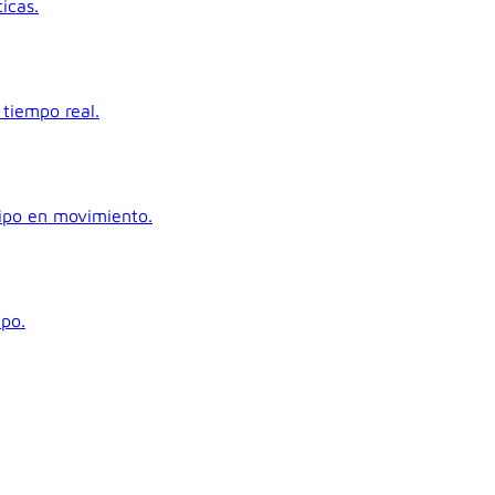
icas.
tiempo real.
uipo en movimiento.
ipo.